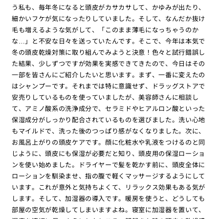
う私も、毎年冬になると頭皮がカサカサして、かゆみが出たり、
細かいフケが気になったりしていました。そして、なんだか抜け
毛も増えるような気がして、「このまま薄毛になっちゃうのか
な…」と不安な日々を送っていたんです。そこで、今年は本気で
冬の頭皮乾燥対策に取り組んでみようと決意！色々と試行錯誤し
た結果、少しずつですが効果を実感できてきたので、今日はその
一部を皆さんにご紹介したいと思います。まず、一番に変えたの
はシャンプーです。それまでは特に意識せず、ドラッグストアで
安売りしているものを使っていましたが、美容師さんに相談し
て、アミノ酸系の洗浄成分で、セラミドやヒアルロン酸といった
保湿成分がしっかり配合されているものを選びました。洗い心地
もマイルドで、洗った後のつっぱり感がなくなりました。次に、
お風呂上がりの頭皮ケアです。顔に化粧水や乳液をつけるのと同
じように、頭皮にも保湿が必要だと知り、頭皮用の保湿ローショ
ンを使い始めました。ドライヤーで髪を乾かす前に、頭皮全体に
ローションを馴染ませ、指の腹で軽くマッサージするようにして
います。これが意外と気持ちよくて、リラックス効果もある気が
します。そして、加湿器の導入です。暖房を使うと、どうしても
部屋の空気が乾燥してしまいますよね。寝室に加湿器を置いて、