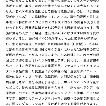
と呼ばれることもあります。中高年の悩みというイメージが強い
薄毛ですが、実際には若い世代でも悩んでいる方は少なくありま
せん。若ハゲの主な原因として最も可能性が高いのは、「男性型
脱毛症（AGA）」の早期発症です。AGAは、遺伝的要因と男性ホ
ルモン（特にDHT：ジヒドロテストステロン）の影響が大きく関
わっており、思春期以降であれば発症する可能性があります。家
族に薄毛の人がいる場合、遺伝的にAGAになりやすい体質を受け
継いでいると、10代後半や20代前半といった比較的早い時期か
ら、生え際の後退（M字型）や頭頂部の薄毛（O字型）、あるい
は髪の毛全体の軟毛化（細く短くなる）といったAGA特有の症状
が現れ始めることがあります。また、AGA以外にも、若ハゲの原
因となり得る要因はいくつか存在します。例えば、「生活習慣の
乱れ」です。夜更かしによる睡眠不足、ファストフードやインス
タント食品に偏った食生活による栄養不足、過度なダイエット、
精神的なストレス（学業、就職活動、人間関係など）は、頭皮環
境を悪化させ、血行不良を引き起こし、ホルモンバランスを乱す
などして、髪の成長に悪影響を与えます。「誤ったヘアケア」も
原因の一つです。洗浄力の強すぎるシャンプーの使用、不十分な
すすぎ、頻繁なカラーリングやパーマ、頭皮への過度な刺激など
は、頭皮にダメージを与え、抜け毛を増やす可能性があります。