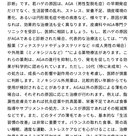
診断」です。若ハゲの原因は、AGA（男性型脱毛症）の早期発症
だけでなく、生活習慣の乱れ、ストレス、栄養不足、頭皮環境の
悪化、あるいは円形脱毛症や他の疾患など、様々です。原因が異
なれば、効果的な治療法も全く異なります。皮膚科やAGA専門ク
リニックを受診し、医師に相談しましょう。もし、若ハゲの原因
がAGAであると診断された場合、代表的な治療法としては、**内
服薬（フィナステリドやデュタステリドなど ※成人男性の場合）
や外用薬（ミノキシジルなど）**による薬物療法があります。こ
れらの薬剤は、AGAの進行を抑制したり、発毛を促したりする効
果が科学的に認められています。ただし、10代（特に未成年）へ
の処方は、成長への影響や副作用のリスクを考慮し、医師が慎重
に判断します。ミノキシジル外用薬は、比較的若い年齢からでも
使用が検討されることがあります。AGA以外の原因による薄毛の
場合は、それぞれの原因に応じた治療が行われます。例えば、脂
漏性皮膚炎であれば抗炎症薬や抗真菌薬、栄養不足であれば食事
指導やサプリメントの処方、ストレスが原因であればその軽減策
などです。また、どのタイプの薄毛であっても、基本的な「生活
習慣の改善」は非常に重要です。バランスの取れた食事、質の高
い睡眠、適度な運動、ストレスケアなどを心がけることは、治療