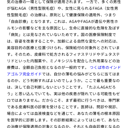
気の治療の一環として保険が適用されます。 一方で、多くの男性
が悩むAGA（男性型脱毛症）や、女性に見られるFAGA（女性男
性型脱毛症）の治療は、原則として健康保険の適用外、つまり
「自由診療」となります。これは、AGAやFAGAが遺伝や男性ホ
ルモンの影響などを主な原因とし、生命に直接的な危険を及ぼす
「病気」とは見なされていないためです。国の医療保険制度で
は、容姿を改善することや、加齢による自然な変化への対応は、
美容目的の医療と位置づけられ、保険給付の対象外とされていま
す。そのため、皮膚科で処方されるフィナステリドやデュタステ
リドといった内服薬や、ミノキシジルを配合した外用薬などの治
療費は、全額自己負担となるのが一般的です。
つくば市のインド
アゴルフ完全ガイド
では、自分の薄毛の悩みがどちらに当てはま
るのか、どう判断すればよいのでしょうか。ここで最も重要なの
は、決して自己判断しないということです。「たぶんAGAだろ
う」と思い込んでいても、実は他の疾患が隠れている可能性もゼ
ロではありません。だからこそ、まず最初に行うべきは、専門家
である皮膚科医の診察を受けることです。医師は、問診や視診、
場合によっては血液検査などを通じて、あなたの薄毛の根本原因
を医学的に診断します。その診断結果によってはじめて、あなた
の治療が保険適用の対象となるのか、それとも自由診療となるの