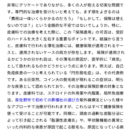
非常にデリケートでありながら、多くの人が抱える切実な問題で
す。専門的な治療を受けたいと考えても、まず頭をよぎるのは
「費用は一体いくらかかるのだろう」「もしかして、保険は使え
ないのでは？」という金銭的な不安ではないでしょうか。特に、
皮膚科での治療を考えた際に、この「保険適用」の可否は、受診
のハードルを大きく左右する重要なポイントです。結論から言う
と、皮膚科で行われる薄毛治療には、健康保険が適用されるケー
スと、適用されないケースの両方が存在します。 保険が適用され
るかどうかの分かれ目は、その薄毛の原因が、医学的に「病気」
として扱われるものかどうかという点にあります。例えば、自己
免疫疾患の一つと考えられている「円形脱毛症」は、その代表例
です。ある日突然、コイン大の脱毛斑が現れるこの症状は、明ら
かな疾患として認められており、その治療は保険診療の対象とな
ります。皮膚科では、ステロイドの外用薬や内服薬、局所免疫療
法、
泉佐野市で初めての葬儀社の選び方
紫外線療法といった様々
なアプローチで治療が行われますが、これらはすべて健康保険を
使って受けることが可能です。同様に、頭皮の過剰な皮脂分泌に
よって引き起こされる「脂漏性皮膚炎」や、甲状腺機能の異常と
いった内科的な疾患が原因で起こる脱毛も、原因となっている病