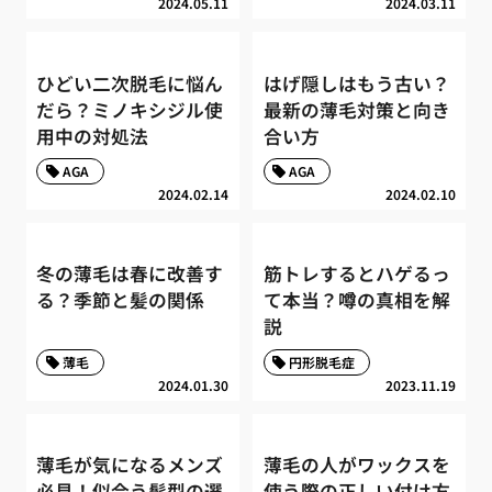
2024.05.11
2024.03.11
ひどい二次脱毛に悩ん
はげ隠しはもう古い？
だら？ミノキシジル使
最新の薄毛対策と向き
用中の対処法
合い方
AGA
AGA
2024.02.14
2024.02.10
冬の薄毛は春に改善す
筋トレするとハゲるっ
る？季節と髪の関係
て本当？噂の真相を解
説
薄毛
円形脱毛症
2024.01.30
2023.11.19
薄毛が気になるメンズ
薄毛の人がワックスを
必見！似合う髪型の選
使う際の正しい付け方