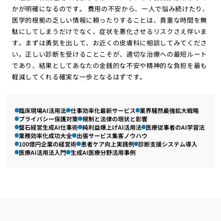
かが明確になるのです。 費用の不安から、一人で悩み続けたり、
医学的根拠の乏しい情報に頼ったりすることは、貴重な時間を無
駄にしてしまうだけでなく、症状を悪化させるリスクさえ伴いま
す。まずは勇気を出して、お近くの皮膚科に相談してみてくださ
い。正しい診断を受けることこそが、適切な治療への最短ルート
であり、結果としてあなたの金銭的な不安や精神的な負担を最も
軽減してくれる確実な一歩となるはずです。
臨床現場AI活用法
仕事効率化最新サービス
業界騒然最強拡大戦略
プライバシー保護対策
規制と法律の現状と影響
盤石経営生成AI仕事術
純利益爆上げAI活用法
医療従事者のAI学習法
業務効率化成功大全
出張サービス集客ノウハウ
100億円企業の経営術
患者ケア向上実践例
診断支援システム導入
医療AI活用法入門
生成AI医療分野活用事例