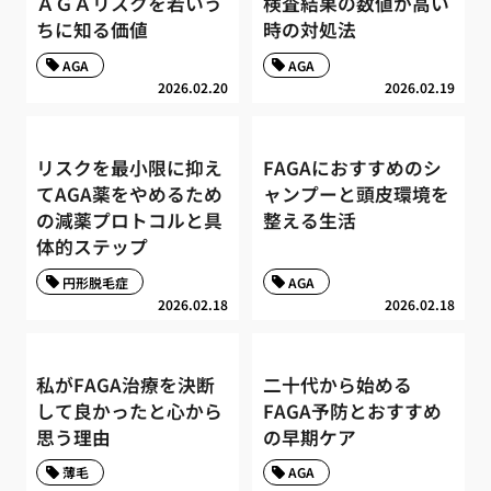
ＡＧＡリスクを若いう
検査結果の数値が高い
ちに知る価値
時の対処法
AGA
AGA
2026.02.20
2026.02.19
リスクを最小限に抑え
FAGAにおすすめのシ
てAGA薬をやめるため
ャンプーと頭皮環境を
の減薬プロトコルと具
整える生活
体的ステップ
円形脱毛症
AGA
2026.02.18
2026.02.18
私がFAGA治療を決断
二十代から始める
して良かったと心から
FAGA予防とおすすめ
思う理由
の早期ケア
薄毛
AGA