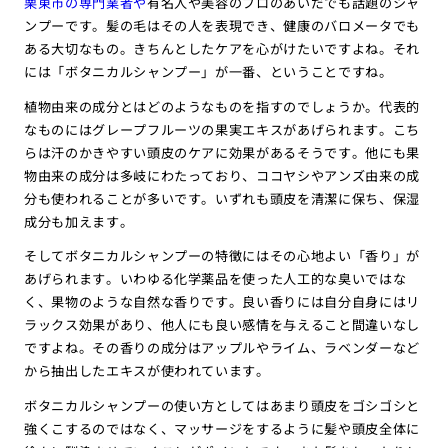
栗東市の専門業者や
有名人や美容のプロのあいだでも話題のシャ
ンプーです。髪の毛はその人を表現でき、健康のバロメータでも
ある大切なもの。きちんとしたケアを心がけたいですよね。それ
には「ボタニカルシャンプー」が一番、ということですね。
植物由来の成分とはどのようなものを指すのでしょうか。代表的
なものにはグレープフルーツの果実エキスがあげられます。こち
らは汗のかきやすい頭皮のケアに効果があるそうです。他にも果
物由来の成分は多岐にわたっており、ココヤシやアンズ由来の成
分も使われることが多いです。いずれも頭皮を清潔に保ち、保湿
成分も加えます。
そしてボタニカルシャンプーの特徴にはその心地よい「香り」が
あげられます。いわゆる化学薬品を使った人工的な臭いではな
く、果物のような自然な香りです。良い香りには自分自身にはリ
ラックス効果があり、他人にも良い感情を与えること間違いなし
ですよね。その香りの成分はアップルやライム、ラベンダーなど
から抽出したエキスが使われています。
ボタニカルシャンプーの使い方としてはあまり頭皮をゴシゴシと
強くこするのではなく、マッサージをするように髪や頭皮全体に