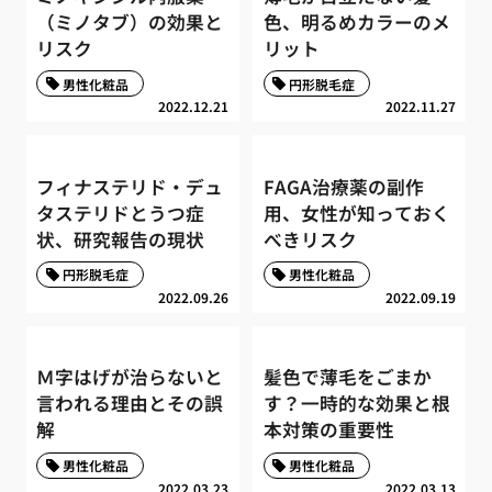
（ミノタブ）の効果と
色、明るめカラーのメ
リスク
リット
男性化粧品
円形脱毛症
2022.12.21
2022.11.27
フィナステリド・デュ
FAGA治療薬の副作
タステリドとうつ症
用、女性が知っておく
状、研究報告の現状
べきリスク
円形脱毛症
男性化粧品
2022.09.26
2022.09.19
Ｍ字はげが治らないと
髪色で薄毛をごまか
言われる理由とその誤
す？一時的な効果と根
解
本対策の重要性
男性化粧品
男性化粧品
2022.03.23
2022.03.13