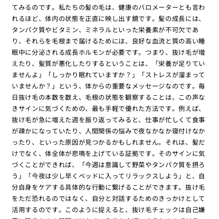
てみるのです。私たちの髪の毛は、健康のバロメーターとも言わ
れるほど、体内の状態を正直に映し出す鏡です。髪の成長には、
タンパク質やビタミン、ミネラルといった栄養素が不可欠であ
り、それらを毛根まで届けるためには、良好な血流と質の高い睡
眠中に分泌される成長ホルモンが必要です。つまり、抜け毛が増
えたり、髪質が悪化したりするということは、「栄養が足りてい
ませんよ」「しっかり眠れていますか？」「ストレスが溜まって
いませんか？」という、体からの重要なメッセージなのです。毎
日抜け毛の本数を数え、毛根の状態を観察することは、この声な
きサインに気づくための、最も手軽で優れた方法です。例えば、
抜け毛が急に増えた週を振り返ってみると、仕事が忙しくて食事
が疎かになっていたり、人間関係の悩みで夜なかなか寝付けなか
ったり、といった原因が見つかるかもしれません。それは、髪だ
けでなく、体全体が悲鳴を上げている証拠です。そのサインに気
づくことができれば、「今週は意識して野菜やタンパク質を摂ろ
う」「今夜は少し早くベッドに入ってリラックスしよう」と、自
分自身をケアする具体的な行動に繋げることができます。抜け毛
をただ恐れるのではなく、自分と対話するためのきっかけとして
活用するのです。このように捉えると、抜け毛チェックは自己嫌