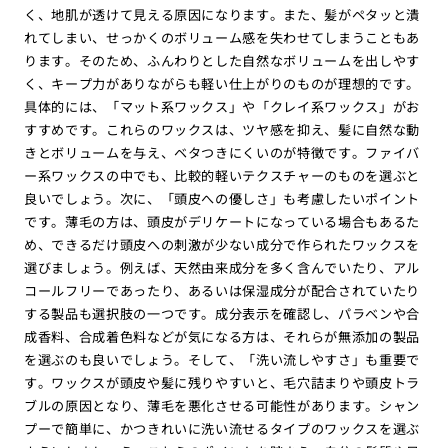
く、地肌が透けて見える原因になります。また、髪がペタッと潰
れてしまい、せっかくのボリューム感を失わせてしまうこともあ
ります。そのため、ふんわりとした自然なボリュームを出しやす
く、キープ力がありながらも軽い仕上がりのものが理想的です。
具体的には、「マット系ワックス」や「クレイ系ワックス」がお
すすめです。これらのワックスは、ツヤ感を抑え、髪に自然な動
きとボリュームを与え、ベタつきにくいのが特徴です。ファイバ
ー系ワックスの中でも、比較的軽いテクスチャーのものを選ぶと
良いでしょう。次に、「頭皮への優しさ」も考慮したいポイント
です。薄毛の方は、頭皮がデリケートになっている場合もあるた
め、できるだけ頭皮への刺激が少ない成分で作られたワックスを
選びましょう。例えば、天然由来成分を多く含んでいたり、アル
コールフリーであったり、あるいは保湿成分が配合されていたり
する製品も選択肢の一つです。成分表示を確認し、パラベンや合
成香料、合成着色料などが気になる方は、それらが無添加の製品
を選ぶのも良いでしょう。そして、「洗い流しやすさ」も重要で
す。ワックスが頭皮や髪に残りやすいと、毛穴詰まりや頭皮トラ
ブルの原因となり、薄毛を悪化させる可能性があります。シャン
プーで簡単に、かつきれいに洗い流せるタイプのワックスを選ぶ