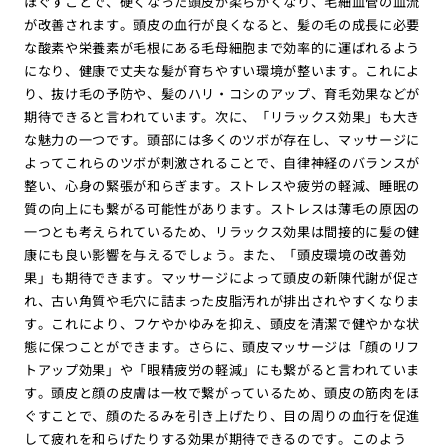
ほぐすことで、硬くなった頭皮が柔らかくなり、毛細血管の血流
が改善されます。頭皮の血行が良くなると、髪の毛の成長に必要
な酸素や栄養素が毛根にある毛母細胞まで効率的に運ばれるよう
になり、健康で丈夫な髪が育ちやすい環境が整います。これによ
り、抜け毛の予防や、髪のハリ・コシのアップ、育毛効果などが
期待できると言われています。次に、「リラックス効果」も大き
な魅力の一つです。頭部には多くのツボが存在し、マッサージに
よってこれらのツボが刺激されることで、自律神経のバランスが
整い、心身の緊張が和らぎます。ストレスや疲労の軽減、睡眠の
質の向上にも繋がる可能性があります。ストレスは薄毛の原因の
一つとも考えられているため、リラックス効果は間接的に髪の健
康にも良い影響を与えるでしょう。また、「頭皮環境の改善効
果」も期待できます。マッサージによって頭皮の新陳代謝が促さ
れ、古い角質や毛穴に詰まった皮脂汚れが排出されやすくなりま
す。これにより、フケやかゆみを抑え、頭皮を清潔で健やかな状
態に保つことができます。さらに、頭皮マッサージは「顔のリフ
トアップ効果」や「眼精疲労の軽減」にも繋がると言われていま
す。頭皮と顔の皮膚は一枚で繋がっているため、頭皮の筋肉をほ
ぐすことで、顔のたるみを引き上げたり、目の周りの血行を促進
して疲れを和らげたりする効果が期待できるのです。このよう