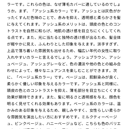
ラーです。これらの色は、なぜ薄毛カバーに適しているのでしょ
うか。まず、「アッシュ系カラー」です。アッシュとは灰色がか
ったくすんだ色味のことで、赤みを抑え、透明感と柔らかさを髪
に与えてくれます。アッシュ系のメリットは、頭皮の色とのコン
トラストを自然に和らげ、地肌の透け感を目立ちにくくしてくれ
る点です。また、光に当たると独特の透け感が出るため、髪全体
が軽やかに見え、ふんわりとした印象を与えます。派手すぎず、
上品で落ち着いた雰囲気も出せるため、幅広い年代の女性に取り
入れやすいカラーと言えるでしょう。アッシュブラウン、アッシ
ュベージュ、アッシュグレーなど、色の濃淡や他の色との組み合
わせによって、様々なニュアンスを楽しむことができます。次
に、「ベージュ系カラー」です。ベージュは、肌馴染みが良く、
柔らかく優しい印象を与えるカラーです。アッシュ系と同様に、
頭皮の色とのコントラストを抑え、薄毛部分を目立ちにくくする
効果が期待できます。また、髪に明るさと透明感を与え、顔色を
明るく見せてくれる効果もあります。ベージュ系のカラーは、温
かみのある印象を与えるため、親しみやすく、女性らしい柔らか
な雰囲気を演出したい方におすすめです。ミルクティーベージ
ュ、ピンクベージュ、ハニーベージュなど、こちらも色のバリエ