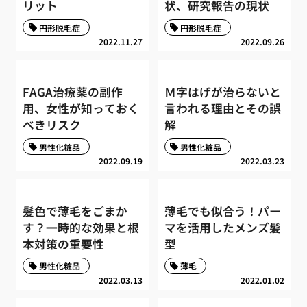
リット
状、研究報告の現状
円形脱毛症
円形脱毛症
2022.11.27
2022.09.26
FAGA治療薬の副作
Ｍ字はげが治らないと
用、女性が知っておく
言われる理由とその誤
べきリスク
解
男性化粧品
男性化粧品
2022.09.19
2022.03.23
髪色で薄毛をごまか
薄毛でも似合う！パー
す？一時的な効果と根
マを活用したメンズ髪
本対策の重要性
型
男性化粧品
薄毛
2022.03.13
2022.01.02