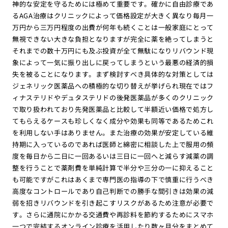
神的な安定を守るためには極めて重要です。確かに自由診療であ
るAGA治療はクリニックによって価格設定が大きく異なり毎月一
万円から三万円程度の出費が何年も続くことは一般家庭にとって
無視できない大きな負担となりますが完全に薬を絶ってしまうと
それまでの数十万円にも及ぶ投資が全て無駄になりリバウンド現
象によって一気に振り出しに戻ってしまうという最悪の経済的損
失を被ることになります。まず検討すべき具体的な対策としては
ジェネリック医薬品への積極的な切り替えが挙げられ現在ではフ
ィナステリドやデュタステリドの後発医薬品が多くのクリニック
で取り扱われており先発医薬品と比較して半額近い価格で処方し
てもらえるケースも珍しくなく成分や効果も同等であるためこれ
を利用しない手はありません。また治療の効果が安定している維
持期に入っているのであれば医師と綿密に相談した上で服用の頻
度を毎日から二日に一回あるいは三日に一回へと減らす減薬の調
整を行うことで薬剤費を単純計算で半分や三分の一に抑えること
も可能ですがこれはあくまで専門医の指導の下で慎重に行うべき
高度なコントロールであり自己判断での勝手な間引きは効果の減
弱を招きリバウンドを引き起こすリスクがあるため注意が必要で
す。さらに通院にかかる交通費や再診料を節約するためにスマホ
一つで完結するオンライン診療を活用したり数ヶ月分をまとめて