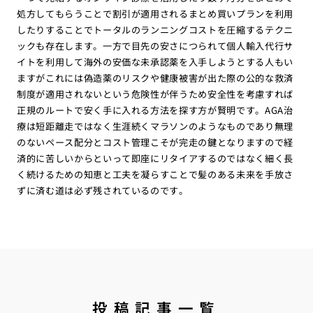
処方してもらうことで割引が適用されるまとめ買いプランを利用
したりすることでトータルのランニングコストを圧縮するテクニ
ックも存在します。一方で目先の安さにつられて個人輸入代行サ
イトを利用して海外の安価な未承認薬を入手しようとする人もい
ますがこれには偽造薬のリスクや健康被害が出た際の公的な救済
制度が適用されないという危険性が伴うため安全性を考慮すれば
正規のルートで安く手に入れる方法を探す方が賢明です。AGA治
療は短距離走ではなく生涯続くマラソンのようなものであり無理
のないペース配分とコスト管理こそが完走の鍵となりますので経
済的に苦しいからといって即座にリタイアするのではなく細く長
く続けるための知恵と工夫を凝らすことで髪のある未来を手放さ
ずに済む道は必ず残されているのです。
投稿記事一覧