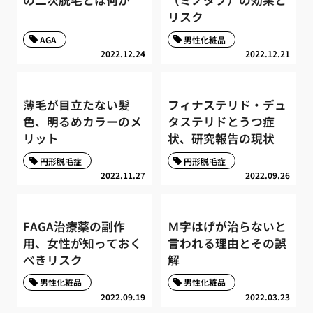
の二次脱毛とは何か
（ミノタブ）の効果と
リスク
AGA
男性化粧品
2022.12.24
2022.12.21
薄毛が目立たない髪
フィナステリド・デュ
色、明るめカラーのメ
タステリドとうつ症
リット
状、研究報告の現状
円形脱毛症
円形脱毛症
2022.11.27
2022.09.26
FAGA治療薬の副作
Ｍ字はげが治らないと
用、女性が知っておく
言われる理由とその誤
べきリスク
解
男性化粧品
男性化粧品
2022.09.19
2022.03.23