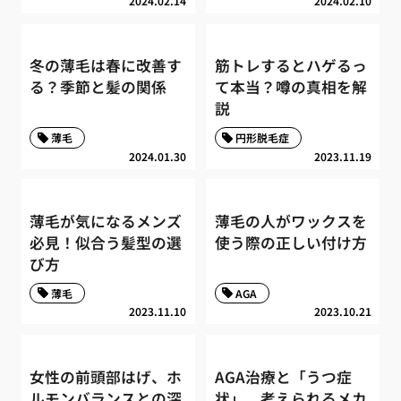
2024.02.14
2024.02.10
冬の薄毛は春に改善す
筋トレするとハゲるっ
る？季節と髪の関係
て本当？噂の真相を解
説
薄毛
円形脱毛症
2024.01.30
2023.11.19
薄毛が気になるメンズ
薄毛の人がワックスを
必見！似合う髪型の選
使う際の正しい付け方
び方
薄毛
AGA
2023.11.10
2023.10.21
女性の前頭部はげ、ホ
AGA治療と「うつ症
ルモンバランスとの深
状」、考えられるメカ