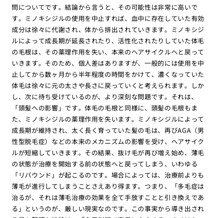
問についてです。結論から言うと、その可能性は非常に高いで
す。ミノキシジルの使用を中止すれば、血中に存在していた有効
成分は徐々に代謝され、体から排出されていきます。ミノキシジ
ルによって成長期が延長されたり、活性化されたりしていた体毛
の毛根は、その薬理作用を失い、本来のヘアサイクルへと戻って
いきます。そのため、個人差はありますが、一般的には使用を中
止してから数ヶ月から半年程度の時間をかけて、濃くなっていた
体毛は徐々に元の太さや長さに戻っていくと考えられます。しか
し、次に待ち受けているのが、より深刻な問題です。それは、
「頭髪への影響」です。体毛の毛根と同様に、頭髪の毛根もま
た、ミノキシジルの薬理作用を失います。ミノキシジルによって
成長期が維持され、太く長く育っていた髪の毛は、再びAGA（男
性型脱毛症）などの本来のメカニズムの影響を受け、ヘアサイク
ルが短縮していきます。その結果、抜け毛が再び増え始め、薄毛
の状態が治療を開始する前の状態へと戻ってしまう、いわゆる
「リバウンド」が起こるのです。場合によっては、治療前よりも
薄毛が進行してしまうことさえあり得ます。つまり、「多毛症は
治るが、それは薄毛治療の効果を全て手放すことと引き換えであ
る」というのが、厳しい現実なのです。この事実から導き出され