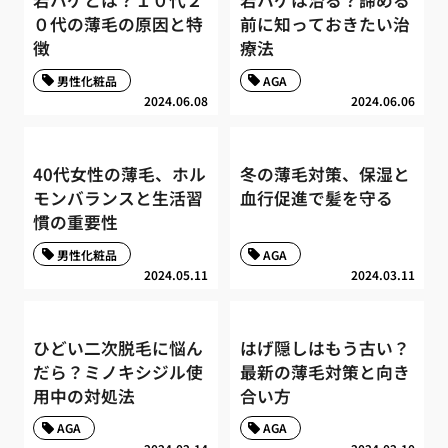
若ハゲとは？１０代２
若ハゲは治る？諦める
０代の薄毛の原因と特
前に知っておきたい治
徴
療法
男性化粧品
AGA
2024.06.08
2024.06.06
40代女性の薄毛、ホル
冬の薄毛対策、保湿と
モンバランスと生活習
血行促進で髪を守る
慣の重要性
男性化粧品
AGA
2024.05.11
2024.03.11
ひどい二次脱毛に悩ん
はげ隠しはもう古い？
だら？ミノキシジル使
最新の薄毛対策と向き
用中の対処法
合い方
AGA
AGA