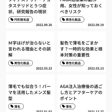
タステリドとうつ症
用、女性が知っておく
状、研究報告の現状
べきリスク
円形脱毛症
男性化粧品
2022.09.26
2022.09.19
Ｍ字はげが治らないと
髪色で薄毛をごまか
言われる理由とその誤
す？一時的な効果と根
解
本対策の重要性
男性化粧品
男性化粧品
2022.03.23
2022.03.13
薄毛でも似合う！パー
AGA注入治療後の過ご
マを活用したメンズ髪
し方とアフターケアの
型
ポイント
薄毛
薄毛
2022.01.02
2021.12.27