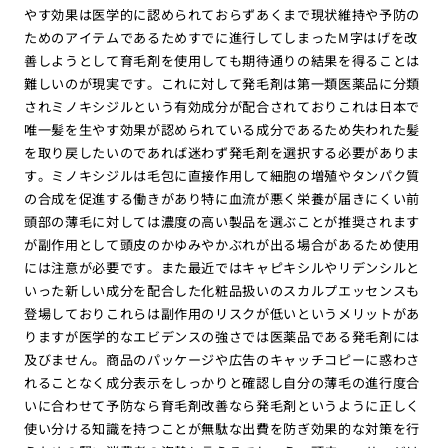
やす効果は医学的に認められておらずあくまで現状維持や予防の
ためのアイテムであるためすでに進行してしまったM字はげを改
善しようとして育毛剤を使用しても期待通りの結果を得ることは
難しいのが現実です。これに対して発毛剤は第一類医薬品に分類
されミノキシジルという有効成分が配合されておりこれは日本で
唯一髪を生やす効果が認められている成分であるため失われた髪
を取り戻したいのであれば迷わず発毛剤を選択する必要がありま
す。ミノキシジルは毛包に直接作用して細胞の増殖やタンパク質
の合成を促進する働きがあり特に血流が悪く栄養が届きにくい前
頭部の薄毛に対しては濃度の高い製品を選ぶことが推奨されます
が副作用として頭皮のかゆみやかぶれが出る場合があるため使用
には注意が必要です。また最近ではキャピキシルやリデンシルと
いった新しい成分を配合した化粧品扱いのスカルプエッセンスも
登場しておりこれらは副作用のリスクが低いというメリットがあ
りますが医学的なエビデンスの強さでは医薬品である発毛剤には
及びません。商品のパッケージや広告のキャッチコピーに惑わさ
れることなく成分表示をしっかりと確認し自分の薄毛の進行度合
いに合わせて予防なら育毛剤改善なら発毛剤というように正しく
使い分ける知識を持つことが無駄な出費を防ぎ効果的な対策を行