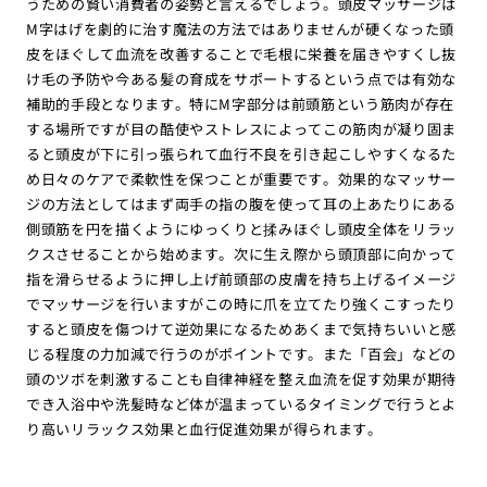
うための賢い消費者の姿勢と言えるでしょう。頭皮マッサージは
M字はげを劇的に治す魔法の方法ではありませんが硬くなった頭
皮をほぐして血流を改善することで毛根に栄養を届きやすくし抜
け毛の予防や今ある髪の育成をサポートするという点では有効な
補助的手段となります。特にM字部分は前頭筋という筋肉が存在
する場所ですが目の酷使やストレスによってこの筋肉が凝り固ま
ると頭皮が下に引っ張られて血行不良を引き起こしやすくなるた
め日々のケアで柔軟性を保つことが重要です。効果的なマッサー
ジの方法としてはまず両手の指の腹を使って耳の上あたりにある
側頭筋を円を描くようにゆっくりと揉みほぐし頭皮全体をリラッ
クスさせることから始めます。次に生え際から頭頂部に向かって
指を滑らせるように押し上げ前頭部の皮膚を持ち上げるイメージ
でマッサージを行いますがこの時に爪を立てたり強くこすったり
すると頭皮を傷つけて逆効果になるためあくまで気持ちいいと感
じる程度の力加減で行うのがポイントです。また「百会」などの
頭のツボを刺激することも自律神経を整え血流を促す効果が期待
でき入浴中や洗髪時など体が温まっているタイミングで行うとよ
り高いリラックス効果と血行促進効果が得られます。