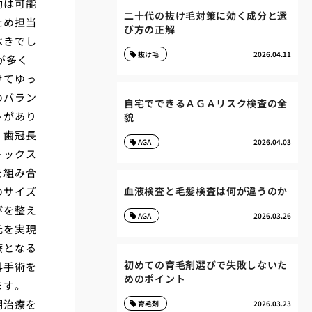
動は可能
二十代の抜け毛対策に効く成分と選
ため担当
び方の正解
べきでし
抜け毛
2026.04.11
が多く
けてゆっ
のバラン
自宅でできるＡＧＡリスク検査の全
トがあり
貌
く歯冠長
AGA
2026.04.03
トックス
を組み合
のサイズ
血液検査と毛髪検査は何が違うのか
びを整え
AGA
2026.03.26
元を実現
療となる
初めての育毛剤選びで失敗しないた
科手術を
めのポイント
ます。
期治療を
育毛剤
2026.03.23