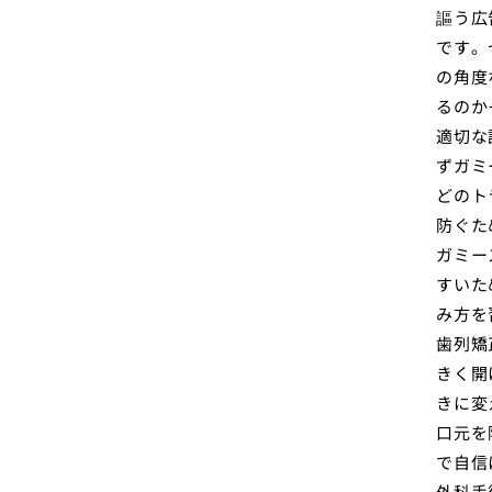
謳う広
です。
の角度
るのか
適切な
ずガミ
どのト
防ぐた
ガミー
すいた
み方を
歯列矯
きく開
きに変
口元を
で自信
外科手