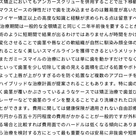
ス矯正においてもアンカースクリューを併用することで圧下移
マウスピースの弾性だけで歯を沈み込ませるのは難易度が高い
ワイヤー矯正以上の高度な知識と経験が求められる点は留意す
 治療期間は一般的な全顎矯正と同じく二年半前後を要すること
術のように短期間で結果が出るわけではありませんが時間をか
変化させることで歯茎や唇などの軟組織が自然に馴染み顔全体
れることなく美しいスマイルラインを獲得できるというメリッ
またガミースマイルの治療においては単に歯を動かすだけでな
といって歯茎を少し切除して歯の見える面積を広げる処置やボ
よって上唇が上がりすぎるのを防ぐ処置など複数のアプローチ
ハイブリッドな治療計画が提案されることもあります。特に歯
く歯茎が覆いかぶさっているようなケースでは矯正治療で歯並
レーザーなどで歯茎のラインを整えることでより洗練された口
とができます。費用に関しては健康保険が適用されない自由診
万円から百五十万円程度の費用がかかることが一般的ですが外
る場合と比較すれば費用面でのハードルは低くなる傾向にあり
ら治療を検討する方にとって最も重要なのは安易に非抜歯や短