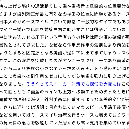
持ち上げる筋肉の過活動そして歯や歯槽骨の垂直的な位置異常
りますが歯列矯正が最も有効なのは歯の位置に問題があるケー
日本人のガミースマイルにおいて非常に一般的なタイプでもあ
ワイヤー矯正では歯を前後左右に動かすことは得意としていま
中に沈み込ませる圧下という垂直方向の移動は固定源の確保が
困難とされてきました。なぜなら作用反作用の法則により前歯
ようとすると固定源となる奥歯が逆に下に出てきてしまうリス
です。この限界を突破したのがアンカースクリューであり歯茎
リから二ミリ程度の小さなネジを埋め込みそこを不動の固定源
ことで奥歯への副作用をゼロにしながら前歯を強力に引き上げ
なりました。
そうやってストーカー対策でも探偵を大阪には
こ
って歯とともに歯茎のラインも上方へ移動するため笑ったとき
面積が物理的に減少し外科手術に匹敵するような審美的変化が
。さらに近年では透明で目立ちにくいマウスピース型矯正装置
などを用いてガミースマイル治療を行うケースも増えておりワ
の見た目の悪さを敬遠していた層からも高い支持を集めていま