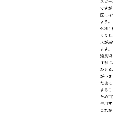
スピー
ですが
医には
ょう。
外科手
くりと
スが崩
ます。
延長術
注射に
わせる
が小さ
た後に
するこ
ため百
併用す
これか