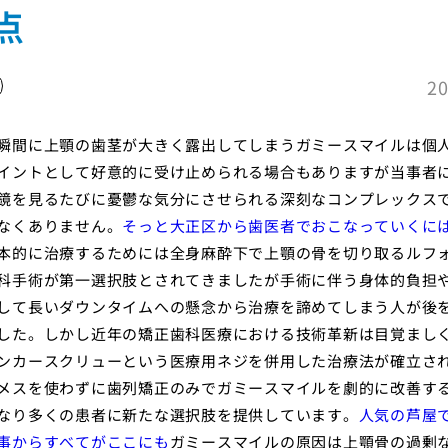
点
20
瞬間に上顎の歯茎が大きく露出してしまうガミースマイルは個
イントとして好意的に受け止められる場合もありますが当事者
鏡を見るたびに憂鬱な気分にさせられる深刻なコンプレックス
なくありません。
そっと大正区から歯医者でおこなっていくに
本的に治療するためには全身麻酔下で上顎の骨を切り取るルフ
科手術が第一選択肢とされてきましたが手術に伴う身体的負担
して長いダウンタイムへの懸念から治療を諦めてしまう人が後
した。しかし近年の矯正歯科医療における技術革新は目覚まし
ンカースクリューという医療用ネジを併用した治療法が確立さ
メスを使わずに歯列矯正のみでガミースマイルを劇的に改善す
なり多くの患者に新たな選択肢を提供しています。
人気の芦屋
事からすべてがここにも
ガミースマイルの原因は上顎骨の過剰