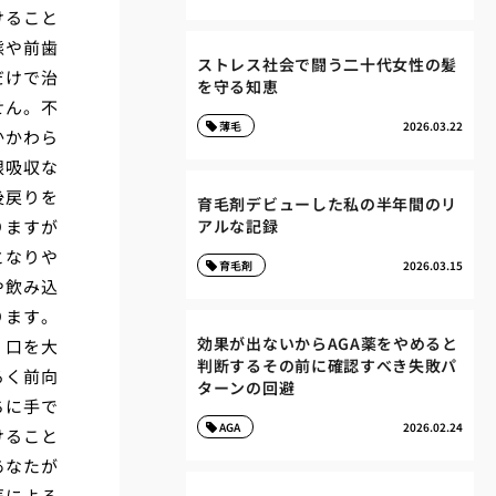
けること
態や前歯
ストレス社会で闘う二十代女性の髪
だけで治
を守る知恵
せん。不
薄毛
2026.03.22
かかわら
根吸収な
後戻りを
育毛剤デビューした私の半年間のリ
りますが
アルな記録
となりや
育毛剤
2026.03.15
や飲み込
ります。
効果が出ないからAGA薬をやめると
く口を大
判断するその前に確認すべき失敗パ
るく前向
ターンの回避
ちに手で
AGA
2026.02.24
けること
あなたが
医による