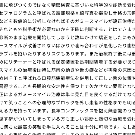
告に飛びつくのではなく精密検査に基づいた科学的な診断を受
セファログラムと呼ばれる頭部規格Ｘ線写真を撮影し骨格の形
などを数値的に分析しなければそのガミースマイルが矯正治療
それとも外科手術が必要なのかを正確に判断することはできま
診断のまま治療を開始してしまうと数年かけて矯正をしたにも
ースマイルが改善されないばかりか噛み合わせが悪化したり歯
ラブルを招いたりするリスクもあります。また治療終了後には
めにリテーナーと呼ばれる保定装置を長期間装着する必要があ
スマイルの治療後は特に筋肉の動きや舌の癖などが再発の原因
めＭＦＴと呼ばれる口腔筋機能療法を併用して正しい舌の位置
習得することも長期的な安定性を保つ上で欠かせない要素とな
正によるガミースマイル治療は単に見た目を良くするだけでな
けて笑うことへの心理的なブロックを外し患者の性格までも明
える力を持っています。長年コンプレックスを抱え無意識のう
隠す癖がついてしまっている方も正しい診断と適切な治療を受
に満ちた最高の笑顔を手に入れることは十分に可能です。もし
術への恐怖から治療を躊躇しているのであればまずは矯正専門