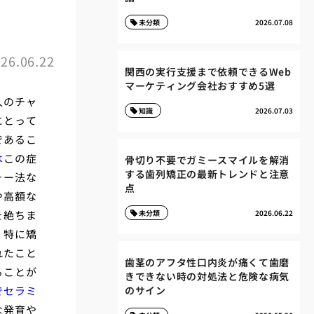
未分類
2026.07.08
26.06.22
関西の実行支援まで依頼できるWeb
マーケティング会社おすすめ5選
人のチャ
知識
2026.07.03
にとって
であるこ
は
この症
骨切り不要でガミースマイルを解消
する歯列矯正の最新トレンドと注意
ォー法な
点
や高額な
を絶ちま
未分類
2026.06.22
く特に矯
れたこと
歯茎のアフタ性口内炎が痛くて歯磨
ることが
きできない時の対処法と危険な病気
でセラミ
のサイン
な発育や