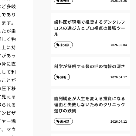
未分類
2026.05.26
など多岐
スであり
歯科医が現場で推奨するデンタルフ
ります。
ロスの選び方とプロ視点の最強ツー
したが歯
ル
難しく物
未分類
2026.05.04
を上に持
クがあっ
の骨に直
科学が証明する髪の毛の情報の深さ
として利
薄毛
2026.04.17
ることが
の圧下移
に見える
歯列矯正が人生を変える投資になる
得られる
理由と失敗しないためのクリニック
選びの鉄則
インビザ
イヤー矯
未分類
2026.04.12
す。マウ