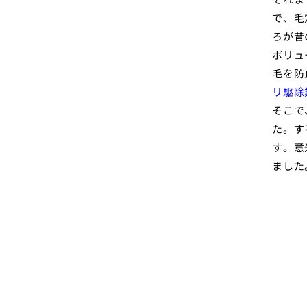
で、毛
ろが昔
ボリュ
毛を防
リ駆除
そこで
た。す
す。意
ました