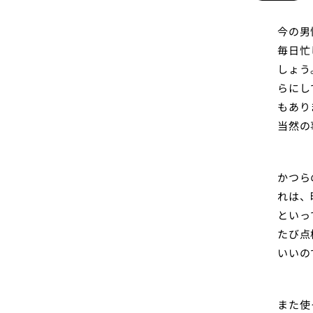
今の男
毎日忙
しょう
らにし
もあり
当然の
かつら
れは、
といっ
たび点
いいの
また使