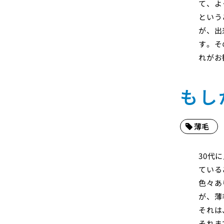
て、よ
という
が、出
す。そ
れがお
もし
薄毛
30代
ている
色々あ
が、薄
それは
それま