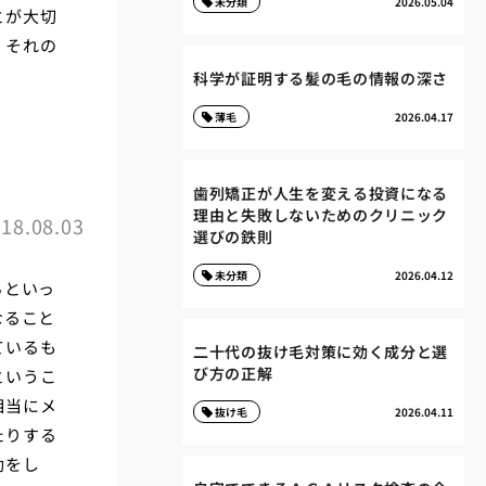
未分類
2026.05.04
とが大切
、それの
科学が証明する髪の毛の情報の深さ
薄毛
2026.04.17
歯列矯正が人生を変える投資になる
理由と失敗しないためのクリニック
18.08.03
選びの鉄則
未分類
2026.04.12
らといっ
なること
ているも
二十代の抜け毛対策に効く成分と選
び方の正解
というこ
相当にメ
抜け毛
2026.04.11
たりする
動をし