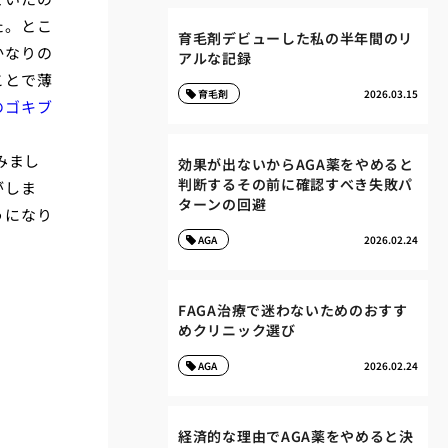
た。とこ
育毛剤デビューした私の半年間のリ
かなりの
アルな記録
ことで薄
育毛剤
2026.03.15
のゴキブ
みまし
効果が出ないからAGA薬をやめると
判断するその前に確認すべき失敗パ
がしま
ターンの回避
うになり
AGA
2026.02.24
FAGA治療で迷わないためのおすす
めクリニック選び
AGA
2026.02.24
経済的な理由でAGA薬をやめると決