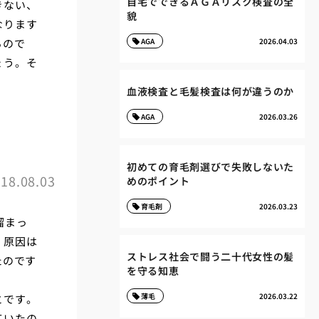
自宅でできるＡＧＡリスク検査の全
きない、
貌
なります
るので
AGA
2026.04.03
ょう。そ
血液検査と毛髪検査は何が違うのか
AGA
2026.03.26
初めての育毛剤選びで失敗しないた
18.08.03
めのポイント
育毛剤
2026.03.23
溜まっ
く原因は
ストレス社会で闘う二十代女性の髪
たのです
を守る知恵
。
薄毛
2026.03.22
とです。
ていたの