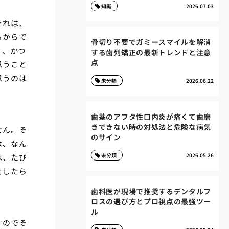
知識
2026.07.03
それは、
るからで
骨切り不要でガミースマイルを解消
り、かつ
する歯列矯正の最新トレンドと注意
点
思うこと
思うのは
未分類
2026.06.22
歯茎のアフタ性口内炎が痛くて歯磨
きできない時の対処法と危険な病気
せん。そ
のサイン
は、なん
未分類
2026.05.26
は、たび
をしたら
歯科医が現場で推奨するデンタルフ
ロスの選び方とプロ視点の最強ツー
ル
すのでそ