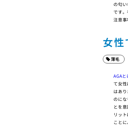
の匂い
です。
注意事
女性
薄毛
AGA
て女性
はあり
のにな
とを意
リット
ことに