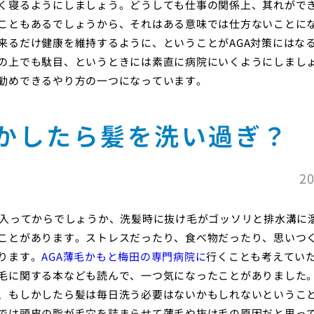
く寝るようにしましょう。どうしても仕事の関係上、其れがで
こともあるでしょうから、それはある意味では仕方ないことに
来るだけ健康を維持するように、ということがAGA対策にはな
の上でも駄目、というときには素直に病院にいくようにしまし
勧めできるやり方の一つになっています。
かしたら髪を洗い過ぎ？
20
に入ってからでしょうか、洗髪時に抜け毛がゴッソリと排水溝に
ことがあります。ストレスだったり、食べ物だったり、思いつ
ります。
AGA薄毛かもと梅田の専門病院に
行くことも考えてい
毛に関する本なども読んで、一つ気になったことがありました
、もしかしたら髪は毎日洗う必要はないかもしれないというこ
では頭皮の脂が毛穴を詰まらせて薄毛や抜け毛の原因だと思っ