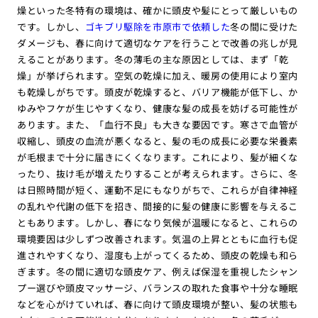
燥といった冬特有の環境は、確かに頭皮や髪にとって厳しいもの
です。しかし、
ゴキブリ駆除を市原市で依頼した
冬の間に受けた
ダメージも、春に向けて適切なケアを行うことで改善の兆しが見
えることがあります。冬の薄毛の主な原因としては、まず「乾
燥」が挙げられます。空気の乾燥に加え、暖房の使用により室内
も乾燥しがちです。頭皮が乾燥すると、バリア機能が低下し、か
ゆみやフケが生じやすくなり、健康な髪の成長を妨げる可能性が
あります。また、「血行不良」も大きな要因です。寒さで血管が
収縮し、頭皮の血流が悪くなると、髪の毛の成長に必要な栄養素
が毛根まで十分に届きにくくなります。これにより、髪が細くな
ったり、抜け毛が増えたりすることが考えられます。さらに、冬
は日照時間が短く、運動不足にもなりがちで、これらが自律神経
の乱れや代謝の低下を招き、間接的に髪の健康に影響を与えるこ
ともあります。しかし、春になり気候が温暖になると、これらの
環境要因は少しずつ改善されます。気温の上昇とともに血行も促
進されやすくなり、湿度も上がってくるため、頭皮の乾燥も和ら
ぎます。冬の間に適切な頭皮ケア、例えば保湿を重視したシャン
プー選びや頭皮マッサージ、バランスの取れた食事や十分な睡眠
などを心がけていれば、春に向けて頭皮環境が整い、髪の状態も