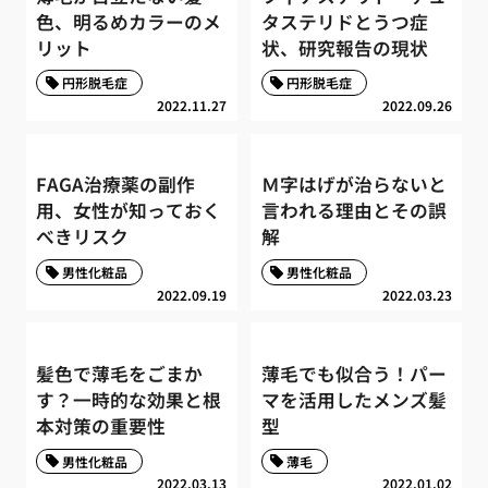
色、明るめカラーのメ
タステリドとうつ症
リット
状、研究報告の現状
円形脱毛症
円形脱毛症
2022.11.27
2022.09.26
FAGA治療薬の副作
Ｍ字はげが治らないと
用、女性が知っておく
言われる理由とその誤
べきリスク
解
男性化粧品
男性化粧品
2022.09.19
2022.03.23
髪色で薄毛をごまか
薄毛でも似合う！パー
す？一時的な効果と根
マを活用したメンズ髪
本対策の重要性
型
男性化粧品
薄毛
2022.03.13
2022.01.02