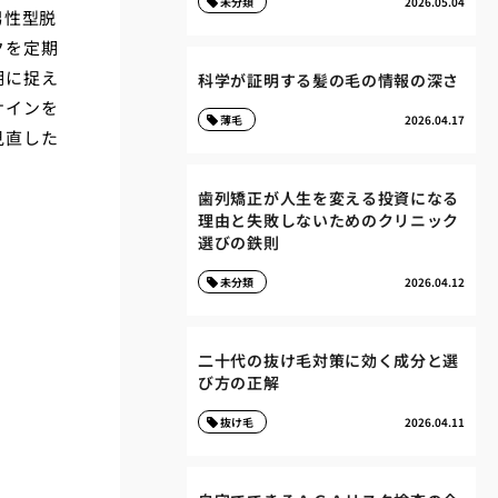
未分類
2026.05.04
男性型脱
クを定期
期に捉え
科学が証明する髪の毛の情報の深さ
サインを
薄毛
2026.04.17
見直した
歯列矯正が人生を変える投資になる
理由と失敗しないためのクリニック
選びの鉄則
未分類
2026.04.12
二十代の抜け毛対策に効く成分と選
び方の正解
抜け毛
2026.04.11