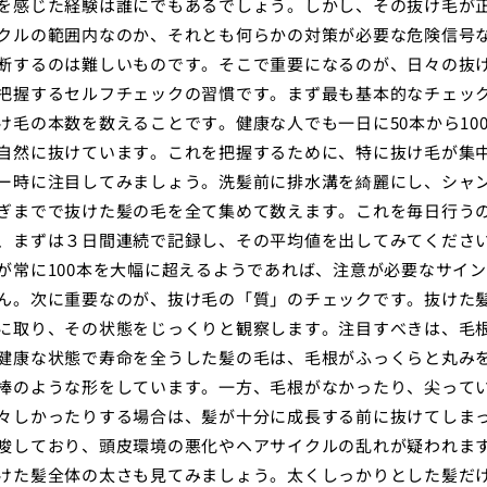
を感じた経験は誰にでもあるでしょう。しかし、その抜け毛が
クルの範囲内なのか、それとも何らかの対策が必要な危険信号
断するのは難しいものです。そこで重要になるのが、日々の抜
把握するセルフチェックの習慣です。まず最も基本的なチェッ
け毛の本数を数えることです。健康な人でも一日に50本から10
自然に抜けています。これを把握するために、特に抜け毛が集
ー時に注目してみましょう。洗髪前に排水溝を綺麗にし、シャ
ぎまでで抜けた髪の毛を全て集めて数えます。これを毎日行う
、まずは３日間連続で記録し、その平均値を出してみてくださ
が常に100本を大幅に超えるようであれば、注意が必要なサイ
ん。次に重要なのが、抜け毛の「質」のチェックです。抜けた
に取り、その状態をじっくりと観察します。注目すべきは、毛
健康な状態で寿命を全うした髪の毛は、毛根がふっくらと丸み
棒のような形をしています。一方、毛根がなかったり、尖って
々しかったりする場合は、髪が十分に成長する前に抜けてしま
唆しており、頭皮環境の悪化やヘアサイクルの乱れが疑われま
けた髪全体の太さも見てみましょう。太くしっかりとした髪だ