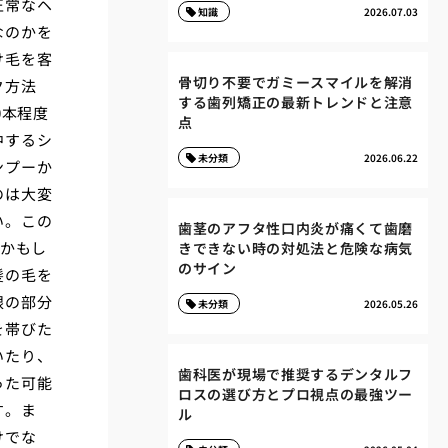
正常なヘ
知識
2026.07.03
なのかを
け毛を客
骨切り不要でガミースマイルを解消
ク方法
する歯列矯正の最新トレンドと注意
0本程度
点
中するシ
未分類
2026.06.22
ンプーか
のは大変
い。この
歯茎のアフタ性口内炎が痛くて歯磨
ンかもし
きできない時の対処法と危険な病気
のサイン
髪の毛を
根の部分
未分類
2026.05.26
を帯びた
いたり、
歯科医が現場で推奨するデンタルフ
った可能
ロスの選び方とプロ視点の最強ツー
す。ま
ル
けでな