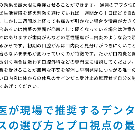
の効果を最大限に発揮させることができます。 通常のアフタ性
ば生活習慣を整え刺激を避けていれば一週間から十日ほどで自
。しかし二週間以上経っても痛みが引かない場合や潰瘍が大き
合あるいは歯茎の表面が凸凹として硬くなっている場合は注意
ではありますが歯肉がんなどの悪性腫瘍が口内炎のような姿で
るからです。初期の口腔がんは口内炎と見分けがつきにくいこ
治らないまま形が変わっていくのが特徴です。たかが口内炎と
長引く場合は迷わず口腔外科などの専門医に相談してください
断を受けることが無用な不安を解消し早期発見につながる唯一
い口内炎は体からの休息のサインだと受け止め無理せず自分を
てあげてください。
医が現場で推奨するデン
スの選び方とプロ視点の