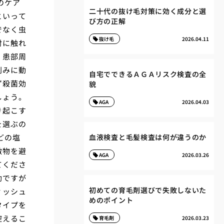
のケア
二十代の抜け毛対策に効く成分と選
といって
び方の正解
でなく虫
抜け毛
2026.04.11
対に触れ
。患部周
刻みに動
自宅でできるＡＧＡリスク検査の全
ず殺菌効
貌
しょう。
AGA
2026.04.03
き起こす
を選ぶの
どの塩
血液検査と毛髪検査は何が違うのか
激物を避
AGA
2026.03.26
てくださ
効ですが
初めての育毛剤選びで失敗しないた
ィッシュ
めのポイント
タイプを
控えるこ
育毛剤
2026.03.23