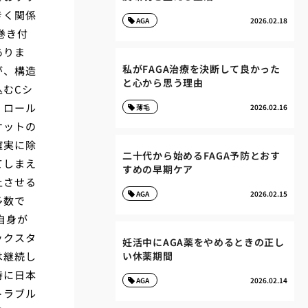
きく関係
AGA
2026.02.18
巻き付
ありま
私がFAGA治療を決断して良かった
が、構造
と心から思う理由
込むCシ
。ロール
薄毛
2026.02.16
ケットの
確実に除
二十代から始めるFAGA予防とおす
てしまえ
すめの早期ケア
上させる
AGA
2026.02.15
多数で
自身が
ックスタ
妊活中にAGA薬をやめるときの正し
は継続し
い休薬期間
特に日本
AGA
2026.02.14
トラブル