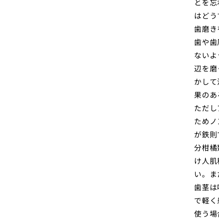
とを忘
はどう
歯磨き
歯や歯
ないよ
辺を磨
かして
果のあ
ただし
ためノ
が鉄則
分柑橘
け人肌
い。ま
歯茎は
で軽く
使う場