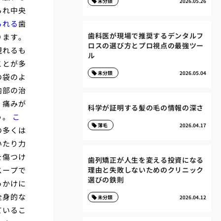
未分類
2026.05.26
られ中央
られる
歯
歯科医が現場で推奨するデンタルフ
ります。
ロスの選び方とプロ視点の最強ツー
現れるも
ル
ことが多
未分類
2026.05.04
の袋のよ
内部の治
。痛みが
科学が証明する髪の毛の情報の深さ
う。
こ
薄毛
2026.04.17
の多くは
いたり力
を傷つけ
歯列矯正が人生を変える投資になる
スープで
理由と失敗しないためのクリニック
選びの鉄則
っかけに
全身的な
未分類
2026.04.12
ているこ