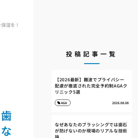
り保湿を！
投稿記事一覧
【2026最新】難波でプライバシー
配慮が徹底された完全予約制AGAク
リニック5選
AGA
2026.08.08
て歯
なぜあなたのブラッシングでは歯石
険な
が防げないのか現場のリアルな技術
論