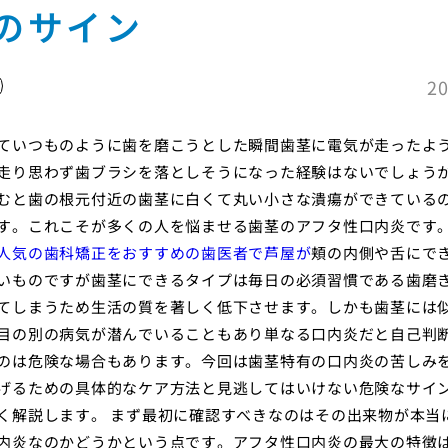
のサイン
20
ていつものように歯を磨こうとした瞬間歯茎に電気が走ったよ
走り思わず歯ブラシを落としそうになった経験はないでしょう
むと歯の根元付近の歯茎に白くて丸い小さな潰瘍ができている
す。これこそが多くの人を悩ませる歯茎のアフタ性口内炎です
人気の歯科矯正をおすすめの歯医者で芦屋が
頬の内側や舌にで
いものですが歯茎にできるタイプは毎日の必須習慣である歯磨
てしまうため生活の質を著しく低下させます。しかも歯茎には
目の別の病気が潜んでいることもあり単なる口内炎だと自己判
のは危険な場合もあります。今回は歯茎特有の口内炎の苦しみ
げるための具体的なケア方法と見逃してはいけない危険なサイ
く解説します。 まず最初に確認すべきなのはその出来物が本当
内炎なのかどうかという点です。アフタ性口内炎の最大の特徴