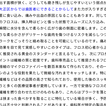
出す面積が狭く、どうしても磨き残しが生じやすいという弱点
大正区からでは歯医者にできることからして
また力が入りすぎ
茎に食い込み、痛みや出血の原因となることもあります。対し
のフロスは、挿入時はピンと張った状態でスムーズに入り込み
瞬間に水分を含んで柔らかく広がり歯の側面に密着します。こ
うな柔らかさがデリケートな歯肉を傷つけるリスクを減らしつ
ラークをごっそりと絡め取ることを可能にしているのです。痛
効果を目で見て実感しやすいこのタイプは、フロス初心者から
く推奨される黄金のスタンダードと言えるでしょう。 次にプロ
イントは繊維の質と密度です。歯科専売品として推奨されるフ
極細のマイクロファイバーを数百本束ねて作られており、その
シのような役割を果たして微細な汚れまでキャッチします。特
繊維などはその品質の高さで知られており、使用した後のスッ
うと多くの医療従事者が愛用しています。一方で安価なフロス
繊維を撚り合わせただけのものもあり、これらはプラークを落
は挟まった食べかすを取ることに特化している場合が多く、予
らは不十分と判断されることがあります。歯科医が特定の製品