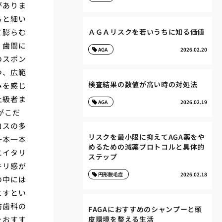
がありま
ると細い
て膨らむ
ＡＧＡリスクを若いうちに知る価値
、歯間に
AGA
2026.02.20
のスポン
つ、広範
検査結果の数値が高い時の対処法
みを感じ
上級者ま
AGA
2026.02.19
がこだ
ロスの多
リスクを最小限に抑えてAGA薬をや
一本一本
めるための減薬プロトコルと具体的
にイタリ
ステップ
キリ感が
円形脱毛症
2026.02.18
の中には
とすとい
防歯科の
FAGAにおすすめのシャンプーと頭
をおすす
皮環境を整える生活