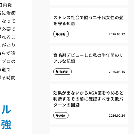
口内炎
然に治癒
ストレス社会で闘う二十代女性の髪
くなって
を守る知恵
が必要で
薄毛
2026.03.22
現れるこ
とがあり
侮らず違
育毛剤デビューした私の半年間のリ
。プロの
アルな記録
の道で
育毛剤
2026.03.15
労る時間
効果が出ないからAGA薬をやめると
判断するその前に確認すべき失敗パ
タル
ターンの回避
AGA
2026.02.24
最強