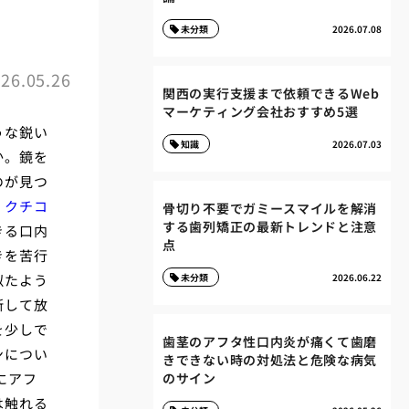
未分類
2026.07.08
26.05.26
関西の実行支援まで依頼できるWeb
マーケティング会社おすすめ5選
うな鋭い
知識
2026.07.03
か。鏡を
のが見つ
。
クチコ
骨切り不要でガミースマイルを解消
する歯列矯正の最新トレンドと注意
きる口内
点
きを苦行
似たよう
未分類
2026.06.22
断して放
を少しで
歯茎のアフタ性口内炎が痛くて歯磨
ンについ
きできない時の対処法と危険な病気
にアフ
のサイン
は触れる