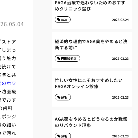
FAGA治療で迷わないためのおすす
めクリニック選び
AGA
2026.02.24
26.05.04
グストア
経済的な理由でAGA薬をやめると決
断する前に
てしまっ
謳う魅力
円形脱毛症
2026.02.23
見続けて
基準と共
忙しい女性にこそおすすめしたい
気のホワ
FAGAオンライン診療
予防医療
薄毛
2026.02.23
音でおす
の歯科
スポンジ
AGA薬をやめるとどうなるのか戦慄
製の細い
のリバウンド現象
ので汚れ
薄毛
2026.02.23