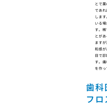
とで薬
であれ
します
いる場
す。稀
とがあ
ますが
和感が
目で診
す。痛
を作っ
歯科
フロ