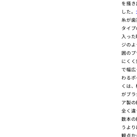
を掻き
した。
糸が歯
タイプ
入った
ジのよ
囲のプ
にくく
で幅広
わるポ
くは、
がブラ
ア製の
全く違
数本の
うより
観点か