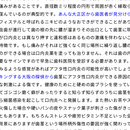
痛みがあることです。直径数ミリ程度の円形で周囲が赤く縁取
窪んでいるのが典型的です。
あんな大正区から歯医者が見分け
フィステルと呼ばれるニキビのようなおできができることがあ
虫歯が進行して歯の根の先に膿が溜まりその出口として歯茎に
が口内炎とは異なり押すと違和感はあるものの激痛を伴わない
特徴です。もし痛みがそれほど強くなく同じ場所に繰り返し膿
のができる場合は口内炎薬を塗っても治りません。それは歯の
要なサインですので早急に歯科医院を受診する必要があります
みるような感覚があればアフタ性口内炎の可能性が高いでしょ
キングする大阪の探偵から
歯茎にアフタ性口内炎ができる原因
な刺激による傷です。健康のためにと硬めの歯ブラシを使って
てゴシゴシ磨く癖があったりすると知らず知らずのうちに歯茎
ら細菌感染を起こして口内炎へと発展します。また熱いお茶や
火傷した場合や硬いパンの皮やスナック菓子が刺さった傷がき
ともあります。もちろんストレスや疲労ビタミン不足といった
背景にありますが歯茎という場所柄外傷性の要因が強く関わっ