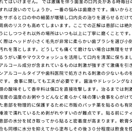
れてはいけません。 では激痛を伴う歯茎の口内炎がある時毎日
すれば良いのでしょうか。一番の悩みは歯磨きです。痛いから
をサボると口の中の細菌が増殖し口内炎の治りを遅らせるだけ
周病のリスクも高めてしまいます。ここでの正解は患部には絶
うにしつつそれ以外の場所はいつも以上に丁寧に磨くことです
く際はヘッドが小さく毛先が非常に柔らかい歯ブラシを選び小
汚れを落とします。どうしても痛くて磨けない場合は無理をせ
るうがい薬やマウスウォッシュを活用して口内を清潔に保ちま
アルコール成分が含まれているものは刺激が強すぎて激痛を引
ンアルコールタイプや歯科医院で処方される刺激の少ないもの
です。 食事に関しても工夫が必要です。醤油やドレッシングな
類の酸味そして香辛料は傷口を直接攻撃します。治るまでは刺
程度の温度のお粥やうどんなど柔らかく味の薄い食事を心がけ
た患部を物理的に保護するために市販のパッチ薬を貼るのも有
唾液で濡れているため剥がれやすいのが難点です。貼る前にテ
患部の水分を拭き取ってから貼ると密着度が高まります。軟膏
合も同様に水分を抑えてから塗布しその後３０分程度は飲食を