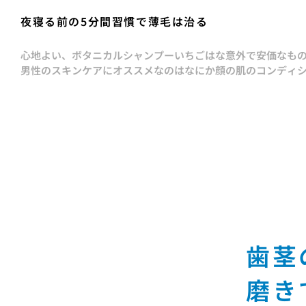
夜寝る前の5分間習慣で薄毛は治る
心地よい、ボタニカルシャンプー
いちごはな
意外で安価なも
男性のスキンケアにオススメなのはなにか
顔の肌のコンディ
歯茎
磨き