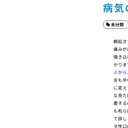
病気
未分類
朝起き
痛みが
覗き込
かりま
ミから
炎も辛
に変え
な見た
置する
も和ら
て詳し
タ性口