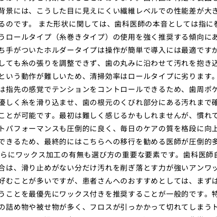
背景には、こうした目に見えにくい繊維レベルでの性能差が大
るのです。 また形状に関しては、歯科医師の本音としては指に
うロールタイプ（糸巻きタイプ）の使用を強く推奨する傾向に
ち手がついたホルダータイプは操作が簡単で導入には最適です
しても糸の張りを調整できず、歯の丸みに沿わせて汚れを抱き
という動作が難しいため、清掃効率はロールタイプに劣ります
は指先の感覚でテンションをコントロールできるため、歯周ポ
優しく糸を滑り込ませ、歯の根元のくびれ部分にある汚れまで
ことが可能です。最初は難しく感じるかもしれませんが、慣れ
トパフォーマンスも圧倒的に良く、毎日のケアの質を格段に向
できるため、最終的にはこちらへの移行を勧める医師が圧倒的
さらにワックス加工の有無も選び方の重要な要素です。歯科医師
合は、滑り止めがない分だけ汚れを削ぎ落とす力が強いアンワ
好むことが多いですが、患者さんへのおすすめとしては、まず
うことを最優先にワックス付きを推奨することが一般的です。
の詰め物や被せ物が多く、フロスが引っかかって切れてしまう