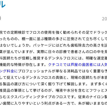
ル
20
院での定期検診でフロスの使用を強く勧められその足でドラッ
ったものの、棚一面に並ぶ種類の多さに圧倒されて立ち尽くし
はないでしょうか。パッケージにはどれも歯垢除去力の高さを
葉が並んでいますが、実際に日々の診療で患者さんの口の中を
科医師たちが信頼し推奨するデンタルフロスには、明確な選定
機能的な特徴が存在します。
クチコミでは芦屋の歯医者には人
ング料金に
プロフェッショナルが単なる消耗品ではなく重要な
して捉えているデンタルフロスの真価と、現場の医師たちが本
る製品の選び方について深く掘り下げて解説します。 まず多く
推奨品の筆頭として挙げるのが、唾液や水分を含むとフワッと
らむエクスパンディングタイプのフロスです。従来のナイロン
い歯間に入りやすいという利点がある一方で、糸が細いままな