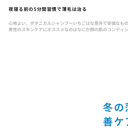
夜寝る前の5分間習慣で薄毛は治る
心地よい、ボタニカルシャンプー
いちごはな
意外で安価なも
男性のスキンケアにオススメなのはなにか
顔の肌のコンディ
冬の
善ケ