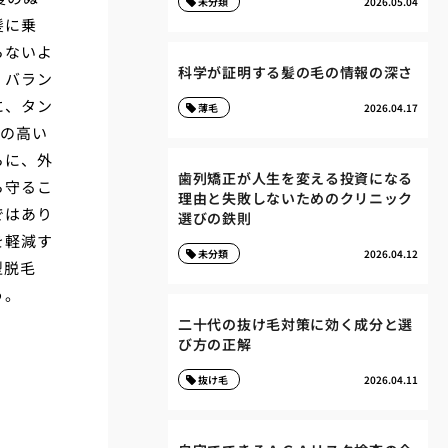
未分類
2026.05.04
髪に乗
らないよ
科学が証明する髪の毛の情報の深さ
。バラン
に、タン
薄毛
2026.04.17
質の高い
らに、外
歯列矯正が人生を変える投資になる
ら守るこ
理由と失敗しないためのクリニック
ではあり
選びの鉄則
を軽減す
未分類
2026.04.12
型脱毛
う。
二十代の抜け毛対策に効く成分と選
び方の正解
抜け毛
2026.04.11