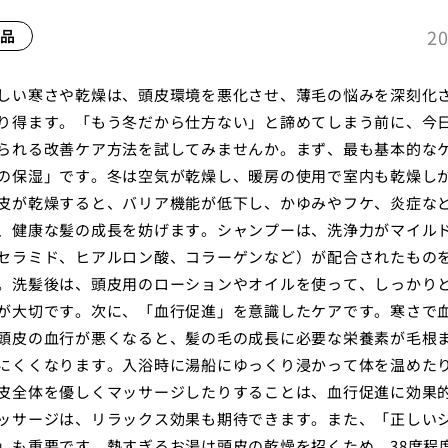
20
品
しい寒さや乾燥は、頭皮環境を悪化させ、薄毛の悩みを深刻化
り得ます。「もう冬だから仕方ない」と諦めてしまう前に、今
られる改善ケア方法を試してみませんか。まず、最も基本的な
の保湿」です。冬は空気が乾燥し、暖房の使用で室内も乾燥し
皮が乾燥すると、バリア機能が低下し、かゆみやフケ、炎症な
、健康な髪の成長を妨げます。シャンプーは、洗浄力がマイル
セラミド、ヒアルロン酸、コラーゲンなど）が配合されたもの
。洗髪後は、頭皮用のローションやオイルを使って、しっかり
が大切です。次に、「血行促進」を意識したケアです。寒さで
頭皮の血行が悪くなると、髪の毛の成長に必要な栄養素が毛根
にくくなります。入浴時に湯船にゆっくり浸かって体を温めた
皮全体を優しくマッサージしたりすることは、血行促進に効果
ッサージは、リラックス効果も期待できます。また、「正しい
」も重要です。熱すぎるお湯は頭皮の乾燥を招くため、38度程