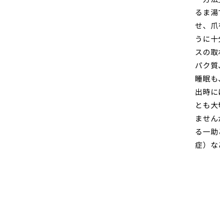
るま湯
せ、爪
うに十
スの取
パク質
睡眠も
出時に
とも大
ません
る一助
症）な