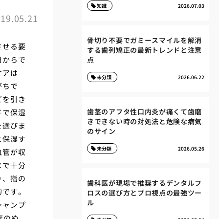
知識
2026.07.03
19.05.21
骨切り不要でガミースマイルを解消
させる要
する歯列矯正の最新トレンドと注意
日からで
点
ケアは
未分類
2026.06.22
がちで
どを引き
歯茎のアフタ性口内炎が痛くて歯磨
ドで保湿
きできない時の対処法と危険な病気
を選びま
のサイン
と保湿す
未分類
2026.05.26
血管が収
まで十分
り、指の
歯科医が現場で推奨するデンタルフ
的です。
ロスの選び方とプロ視点の最強ツー
ル
シャンプ
度のぬ