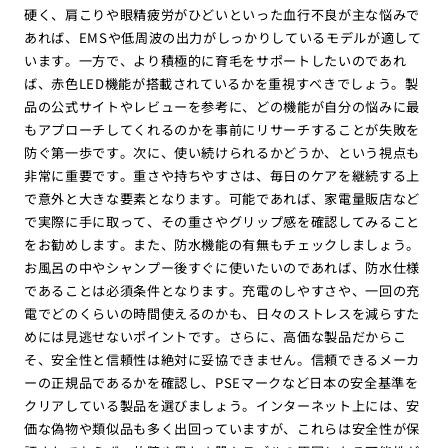
硬く、肩こりや眼精疲労がひどいといった血行不良が主な悩みで
あれば、EMSや低周波の出力がしっかりしているモデルが適して
います。一方で、より積極的に育毛をサポートしたいのであれ
ば、赤色LED機能が搭載されているかを重視すべきでしょう。製
品の公式サイトやレビューを参考に、どの機能が自分の悩みに最
もアプローチしてくれるのかを事前にリサーチすることが失敗を
防ぐ第一歩です。次に、使い続けられるかどうか、という視点も
非常に重要です。重さや持ちやすさは、毎日のケアを継続する上
で意外と大きな要素となります。可能であれば、家電量販店など
で実際に手に取って、その重さやグリップ感を確認してみること
をお勧めします。また、防水機能の有無もチェックしましょう。
お風呂の中やシャンプー後すぐに使いたいのであれば、防水仕様
であることは必須条件となります。充電のしやすさや、一回の充
電でどのくらいの時間使えるのかも、日々のストレスを減らすた
めには見逃せないポイントです。さらに、高価な製品だからこ
そ、安全性と信頼性は絶対に妥協できません。信頼できるメーカ
ーの正規品であるかを確認し、PSEマークなど日本の安全基準を
クリアしている製品を選びましょう。インターネット上には、安
価な偽物や類似品も多く出回っていますが、これらは安全性が保