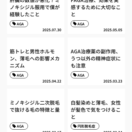
肝臓の数値が悪化？ミ
FAGA治療、効果を実
ノキシジル服用で僕が
感するために大切なこ
経験したこと
と
AGA
AGA
2025.07.30
2025.05.05
筋トレと男性ホルモ
AGA治療薬の副作用、
ン、薄毛への影響メカ
うつ以外の精神症状に
ニズム
も注意
AGA
AGA
2025.04.22
2025.03.23
ミノキシジル二次脱毛
白髪染めと薄毛、女性
で抜ける毛の特徴と量
が髪色で気をつけるこ
と
AGA
円形脱毛症