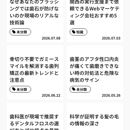
なぜあなたのブラッシ
関西の実行支援まで依
ングでは歯石が防げな
頼できるWebマーケテ
いのか現場のリアルな
ィング会社おすすめ5
技術論
選
未分類
知識
2026.07.08
2026.07.03
骨切り不要でガミース
歯茎のアフタ性口内炎
マイルを解消する歯列
が痛くて歯磨きできな
矯正の最新トレンドと
い時の対処法と危険な
注意点
病気のサイン
未分類
未分類
2026.06.22
2026.05.26
歯科医が現場で推奨す
科学が証明する髪の毛
るデンタルフロスの選
の情報の深さ