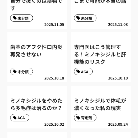
自分で抜くのは禁物で
こまで可能か本当の話
す
未分類
未分類
2025.11.05
2025.11.03
歯茎のアフタ性口内炎
専門医はこう管理す
再発させない
る！ミノキシジルと肝
機能のリスク
未分類
AGA
2025.10.18
2025.10.10
ミノキシジルをやめた
ミノキシジルで体毛が
ら多毛症は治るのか？
濃くなった私の現実
AGA
育毛剤
2025.10.02
2025.09.24