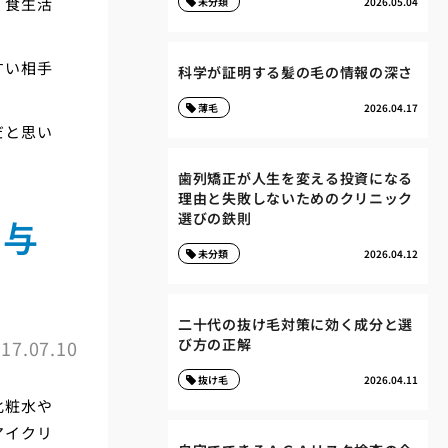
、食生活
未分類
2026.05.04
すい相手
科学が証明する髪の毛の情報の深さ
薄毛
2026.04.17
だと思い
歯列矯正が人生を変える投資になる
理由と失敗しないためのクリニック
選びの鉄則
「与
未分類
2026.04.12
二十代の抜け毛対策に効く成分と選
び方の正解
17.07.10
抜け毛
2026.04.11
化粧水や
アイクリ