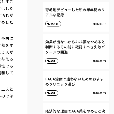
落とすこ
グはした
育毛剤デビューした私の半年間のリ
アルな記録
て汚れが
すめした
育毛剤
2026.03.15
リ予防に
効果が出ないからAGA薬をやめると
で蓋をす
判断するその前に確認すべき失敗パ
まう人が
ターンの回避
を与える
AGA
2026.02.24
男性でも
緩和して
FAGA治療で迷わないためのおすす
めクリニック選び
」工夫と
AGA
2026.02.24
るのでは
経済的な理由でAGA薬をやめると決