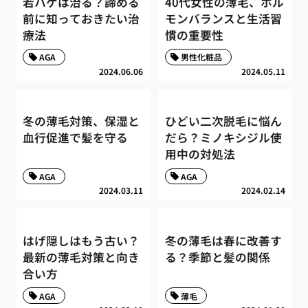
若ハゲは治る？諦める
40代女性の薄毛、ホル
前に知っておきたい治
モンバランスと生活習
療法
慣の重要性
AGA
男性化粧品
2024.06.06
2024.05.11
冬の薄毛対策、保湿と
ひどい二次脱毛に悩ん
血行促進で髪を守る
だら？ミノキシジル使
用中の対処法
AGA
AGA
2024.03.11
2024.02.14
はげ隠しはもう古い？
冬の薄毛は春に改善す
最新の薄毛対策と向き
る？季節と髪の関係
合い方
AGA
薄毛