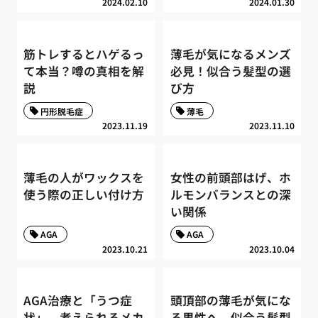
2024.02.10
2024.01.30
筋トレするとハゲるっ
薄毛が気になるメンズ
て本当？噂の真相を解
必見！似合う髪型の選
説
び方
円形脱毛症
薄毛
2023.11.19
2023.11.10
薄毛の人がワックスを
女性の前頭部はげ、ホ
使う際の正しい付け方
ルモンバランスとの深
い関係
AGA
AGA
2023.10.21
2023.10.04
AGA治療と「うつ症
頭頂部の薄毛が気にな
状」、考えられるメカ
る男性へ、似合う髪型