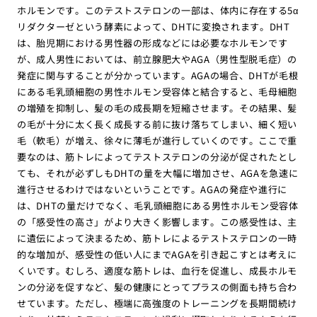
ホルモンです。このテストステロンの一部は、体内に存在する5α
リダクターゼという酵素によって、DHTに変換されます。DHT
は、胎児期における男性器の形成などには必要なホルモンです
が、成人男性においては、前立腺肥大やAGA（男性型脱毛症）の
発症に関与することが分かっています。AGAの場合、DHTが毛根
にある毛乳頭細胞の男性ホルモン受容体と結合すると、毛母細胞
の増殖を抑制し、髪の毛の成長期を短縮させます。その結果、髪
の毛が十分に太く長く成長する前に抜け落ちてしまい、細く短い
毛（軟毛）が増え、徐々に薄毛が進行していくのです。ここで重
要なのは、筋トレによってテストステロンの分泌が促されたとし
ても、それが必ずしもDHTの量を大幅に増加させ、AGAを急速に
進行させるわけではないということです。AGAの発症や進行に
は、DHTの量だけでなく、毛乳頭細胞にある男性ホルモン受容体
の「感受性の高さ」がより大きく影響します。この感受性は、主
に遺伝によって決まるため、筋トレによるテストステロンの一時
的な増加が、感受性の低い人にまでAGAを引き起こすとは考えに
くいです。むしろ、適度な筋トレは、血行を促進し、成長ホルモ
ンの分泌を促すなど、髪の健康にとってプラスの側面も持ち合わ
せています。ただし、極端に高強度のトレーニングを長期間続け